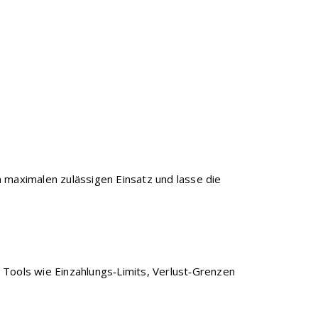
n maximalen zulässigen Einsatz und lasse die
et Tools wie Einzahlungs‑Limits, Verlust‑Grenzen