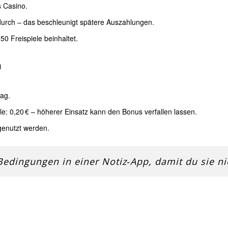
s Casino.
durch – das beschleunigt spätere Auszahlungen.
0 Freispiele beinhaltet.
n
ag.
e: 0,20 € – höherer Einsatz kann den Bonus verfallen lassen.
 genutzt werden.
 Bedingungen in einer Notiz‑App, damit du sie nic