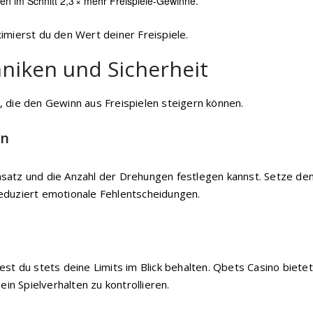
len im Schnitt 2,3 × mehr Freispiele‑Gewinne.
mierst du den Wert deiner Freispiele.
hniken und Sicherheit
s, die den Gewinn aus Freispielen steigern können.
en
insatz und die Anzahl der Drehungen festlegen kannst. Setze de
reduziert emotionale Fehlentscheidungen.
test du stets deine Limits im Blick behalten. Qbets Casino biet
in Spielverhalten zu kontrollieren.