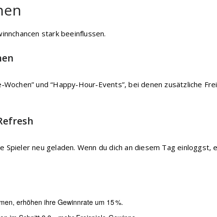
nen
winnchancen stark beeinflussen.
nen
e‑Wochen” und “Happy‑Hour‑Events”, bei denen zusätzliche Fre
Refresh
Spieler neu geladen. Wenn du dich an diesem Tag einloggst, erhä
ehmen, erhöhen ihre Gewinnrate um 15 %.