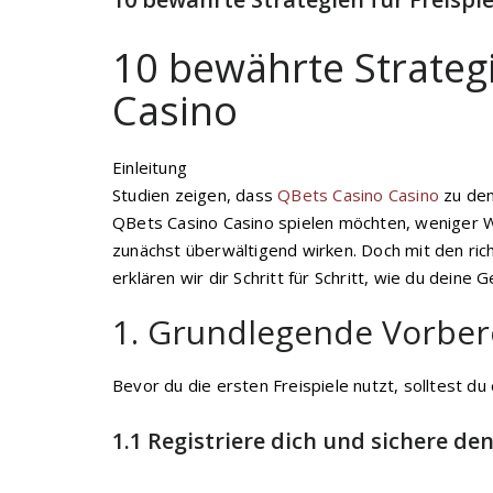
10 bewährte Strategi
Casino
Einleitung
Studien zeigen, dass
QBets Casino Casino
zu den
QBets Casino Casino spielen möchten, weniger W
zunächst überwältigend wirken. Doch mit den ric
erklären wir dir Schritt für Schritt, wie du deine
1. Grundlegende Vorberei
Bevor du die ersten Freispiele nutzt, solltest du
1.1 Registriere dich und sichere 