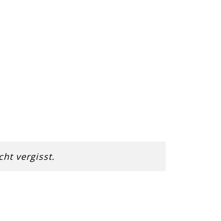
ht vergisst.