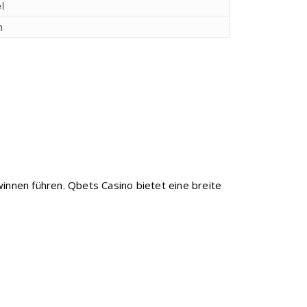
l
h
winnen führen. Qbets Casino bietet eine breite