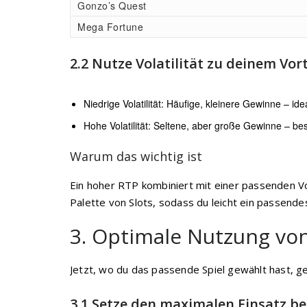
Gonzo’s Quest
Mega Fortune
2.2 Nutze Volatilität zu deinem Vort
Niedrige Volatilität: Häufige, kleinere Gewinne – ide
Hohe Volatilität: Seltene, aber große Gewinne – bess
Warum das wichtig ist
Ein hoher RTP kombiniert mit einer passenden Vol
Palette von Slots, sodass du leicht ein passendes
3. Optimale Nutzung von
Jetzt, wo du das passende Spiel gewählt hast, ge
3.1 Setze den maximalen Einsatz be