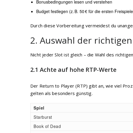
Bonusbedingungen lesen und verstehen
Budget festlegen (z. B. 50 € für die ersten Freispiele
Durch diese Vorbereitung vermeidest du unangen
2. Auswahl der richtigen
Nicht jeder Slot ist gleich – die Wahl des richtig
2.1 Achte auf hohe RTP‑Werte
Der Return to Player (RTP) gibt an, wie viel Pro
gelten als besonders günstig.
Spiel
Starburst
Book of Dead