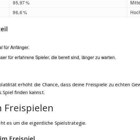
95,97 %
Mitte
96,6 %
Hoc
eil
al für Anfänger.
er für erfahrene Spieler, die bereit sind, länger zu warten.
atilität erhöht die Chance, dass deine Freispiele zu echten Ge
 Spiel finden kannst.
 Freispielen
ht es um die eigentliche Spielstrategie.
im Freispiel