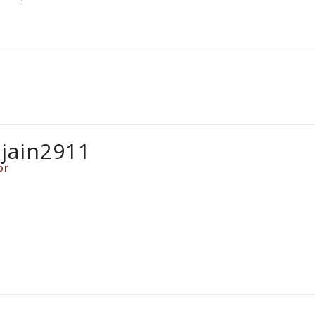
jain2911
or