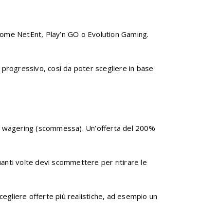
i come NetEnt, Play’n GO o Evolution Gaming.
ot progressivo, così da poter scegliere in base
i di wagering (scommessa). Un’offerta del 200%
uanti volte devi scommettere per ritirare le
scegliere offerte più realistiche, ad esempio un