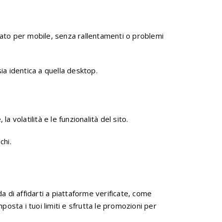
ato per mobile, senza rallentamenti o problemi
sia identica a quella desktop.
 volatilità e le funzionalità del sito.
chi.
a di affidarti a piattaforme verificate, come
osta i tuoi limiti e sfrutta le promozioni per