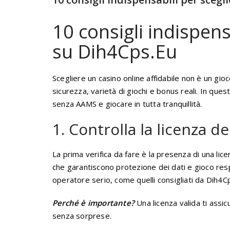
10 consigli indispens
su Dih4Cps.Eu
Scegliere un casino online affidabile non è un gio
sicurezza, varietà di giochi e bonus reali. In quest
senza AAMS e giocare in tutta tranquillità.
1. Controlla la licenza d
La prima verifica da fare è la presenza di una lic
che garantiscono protezione dei dati e gioco respon
operatore serio, come quelli consigliati da Dih4
Perché è importante?
Una licenza valida ti assic
senza sorprese.