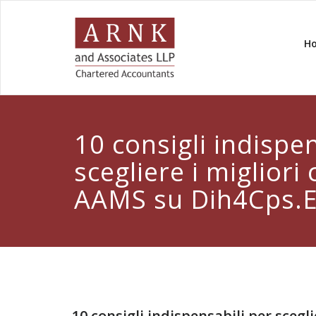
H
10 consigli indispen
scegliere i migliori
AAMS su Dih4Cps.
10 consigli indispensabili per sceg