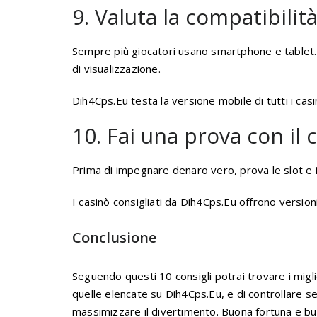
9. Valuta la compatibilit
Sempre più giocatori usano smartphone e tablet.
di visualizzazione.
Dih4Cps.Eu testa la versione mobile di tutti i casin
10. Fai una prova con il
Prima di impegnare denaro vero, prova le slot e i t
I casinò consigliati da Dih4Cps.Eu offrono version
Conclusione
Seguendo questi 10 consigli potrai trovare i migli
quelle elencate su Dih4Cps.Eu, e di controllare s
massimizzare il divertimento. Buona fortuna e b