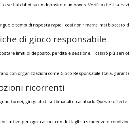
 se hai dubbi su un deposito o un bonus. Verifica che il servizio 
ingue e tempi di risposta rapidi, così non rimarrai mai bloccato 
tiche di gioco responsabile
stare limiti di deposito, perdita e sessione. I casinò più seri o
ano con organizzazioni come Gioco Responsabile Italia, garant
ozioni ricorrenti
ono tornei, giri gratuiti settimanali e cashback. Queste offerte 
oni attive per ogni casino, con dettagli su scadenze e condizio