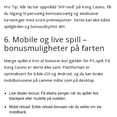
Pro Tip: Når du har oppnådd “VIP‑nivå” på Kong Casino, får
du tilgang til personlig kontoansvarlig og eksklusive
turneringer med store premiepotter. Dette kan øke både
spillgleden og bonusutbyttet ditt.
6. Mobile og live spill –
bonusmuligheter på farten
Mange spillere tror at bonuser kun gjelder for PC‑spill. På
Kong Casino er dette ikke sant. Plattformen er
optimalisert for både iOS og Android, og du kan bruke
mobilbonusene på samme måte som på desktop.
Live dealer‑bonus: Få ekstra penger når du spiller live
blackjack eller roulette på mobilen.
Mobil‑reload: Enkle reload‑bonuser når du setter inn via
mobilbank.