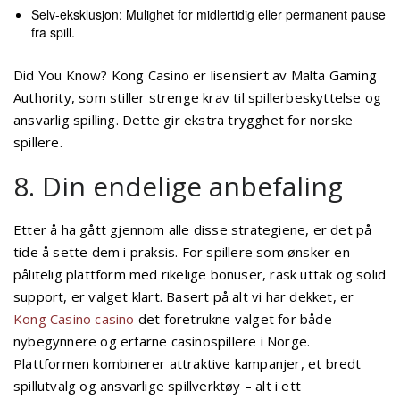
Selv‑eksklusjon: Mulighet for midlertidig eller permanent pause
fra spill.
Did You Know? Kong Casino er lisensiert av Malta Gaming
Authority, som stiller strenge krav til spillerbeskyttelse og
ansvarlig spilling. Dette gir ekstra trygghet for norske
spillere.
8. Din endelige anbefaling
Etter å ha gått gjennom alle disse strategiene, er det på
tide å sette dem i praksis. For spillere som ønsker en
pålitelig plattform med rikelige bonuser, rask uttak og solid
support, er valget klart. Basert på alt vi har dekket, er
Kong Casino casino
det foretrukne valget for både
nybegynnere og erfarne casinospillere i Norge.
Plattformen kombinerer attraktive kampanjer, et bredt
spillutvalg og ansvarlige spillverktøy – alt i ett