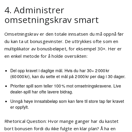
4. Administrer
omsetningskrav smart
Omsetningskrav er den totale innsatsen du må oppnå før
du kan ta ut bonusgevinster. De uttrykkes ofte som en
multiplikator av bonusbeløpet, for eksempel 30×. Her er
en enkel metode for å holde oversikten:
Del opp kravet i daglige mål. Hvis du har 30× 2 000 kr
(60 000 kr), kan du sette et mål på 2 000 kr per dag i 30 dager.
Prioriter spill som teller 100 % mot omsetningskravene. Live
dealer‑spill har ofte lavere bidrag.
Unngå høye innsatsbeløp som kan føre til store tap før kravet
er oppfylt.
Rhetorical Question: Hvor mange ganger har du kastet
bort bonusen fordi du ikke fulgte en klar plan? Å ha en