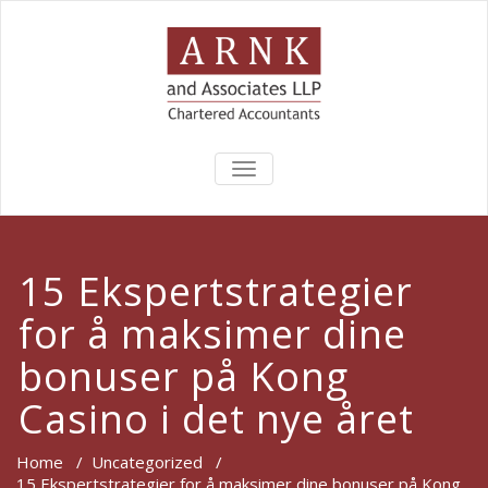
TOGGLE
NAVIGATION
15 Ekspertstrategier
for å maksimer dine
bonuser på Kong
Casino i det nye året
Home
/
Uncategorized
/
15 Ekspertstrategier for å maksimer dine bonuser på Kong