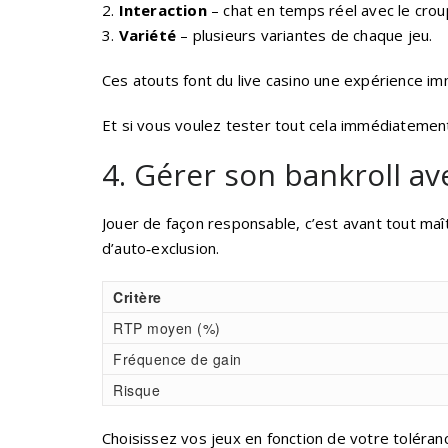
2.
Interaction
– chat en temps réel avec le crou
3.
Variété
– plusieurs variantes de chaque jeu.
Ces atouts font du live casino une expérience imme
Et si vous voulez tester tout cela immédiatement
4. Gérer son bankroll av
Jouer de façon responsable, c’est avant tout maît
d’auto‑exclusion.
Critère
RTP moyen (%)
Fréquence de gain
Risque
Choisissez vos jeux en fonction de votre toléranc