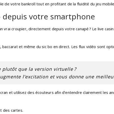
e de votre bankroll tout en profitant de la fluidité du jeu mobile
ino depuis votre smartphone
un vrai croupier, directement depuis votre canapé ? Le live cas
k, baccarat et même du sic bo en direct. Les flux vidéo sont op
 plutôt que la version virtuelle ?
ugmente l’excitation et vous donne une meilleur
cran et utilisez des écouteurs afin d’entendre clairement les a
t des cartes.