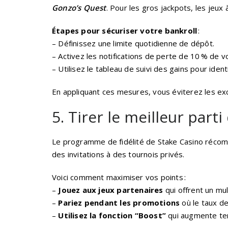
Gonzo’s Quest
. Pour les gros jackpots, les jeux
Étapes pour sécuriser votre bankroll
:
– Définissez une limite quotidienne de dépôt.
– Activez les notifications de perte de 10 % de vo
– Utilisez le tableau de suivi des gains pour ide
En appliquant ces mesures, vous éviterez les exc
5. Tirer le meilleur par
Le programme de fidélité de Stake Casino récom
des invitations à des tournois privés.
Voici comment maximiser vos points :
–
Jouez aux jeux partenaires
qui offrent un mul
–
Pariez pendant les promotions
où le taux de
–
Utilisez la fonction “Boost”
qui augmente tem