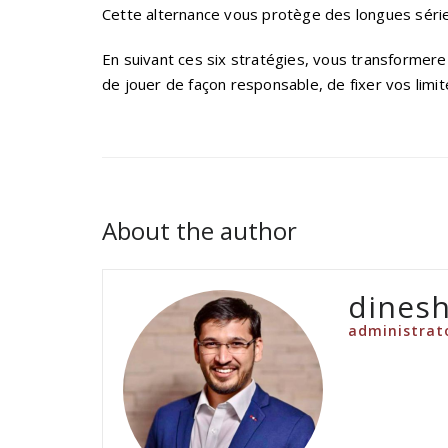
Cette alternance vous protège des longues série
En suivant ces six stratégies, vous transformere
de jouer de façon responsable, de fixer vos limit
About the author
dinesh
administrat