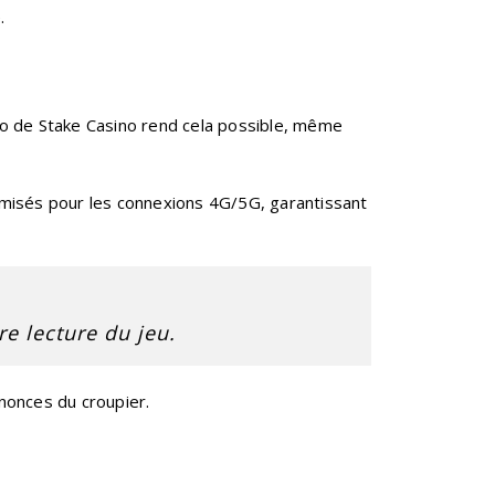
.
ino de Stake Casino rend cela possible, même
timisés pour les connexions 4G/5G, garantissant
e lecture du jeu.
nnonces du croupier.