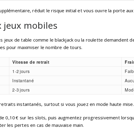
plémentaire, réduit le risque initial et vous ouvre la porte aux 
x jeux mobiles
 Les jeux de table comme le blackjack ou la roulette demandent 
es pour maximiser le nombre de tours.
Vitesse de retrait
Frai
1‑2 jours
Faib
Instantané
Auc
2‑3 jours
Mod
e retraits instantanés, surtout si vous jouez en mode haute mise.
 0,10 € sur les slots, puis augmentez progressivement lorsque
miter les pertes en cas de mauvaise main.