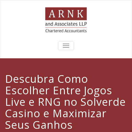
TOGGLE
NAVIGATION
Descubra Como
Escolher Entre Jogos
Live e RNG no Solverde
Casino e Maximizar
Seus Ganhos