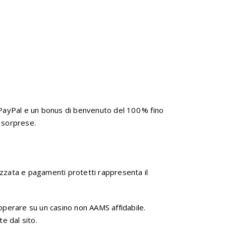
 PayPal e un bonus di benvenuto del 100 % fino
a sorprese.
zzata e pagamenti protetti rappresenta il
operare su un casino non AAMS affidabile.
e dal sito.