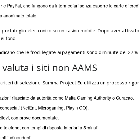
er e PayPal, che fungono da intermediari senza esporre le carte di credi
a anonimato totale.
ortafoglio elettronico su un casino mobile. Dopo aver attivato 
ei fondi.
ndicano che le frodi legate ai pagamenti sono diminuite del 27 % 
aluta i siti non AAMS
dei criteri di selezione. Summa Project.Eu utilizza un processo r
zazioni rilasciate da autorità come Malta Gaming Authority o Curacao.
riconosciuti (NetEnt, Microgaming, Play’n GO).
elievi, con prove documentate.
 telefono, con tempi di risposta inferiori a 5 minuti.
nti indipendenti.