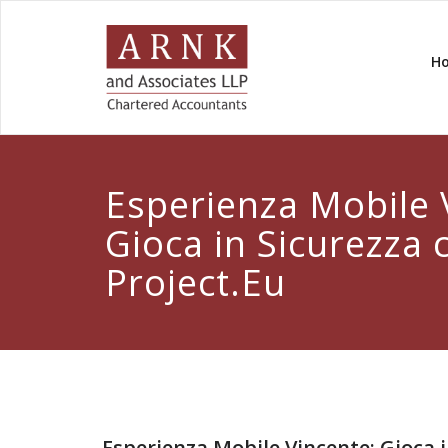
H
Esperienza Mobile 
Gioca in Sicurezz
Project.Eu
Esperienza Mobile Vincente: Gioca 