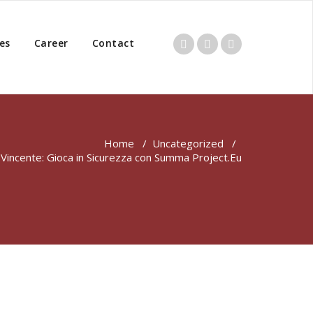
es
Career
Contact
Home
/
Uncategorized
/
Vincente: Gioca in Sicurezza con Summa Project.Eu