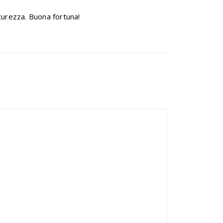
sicurezza. Buona fortuna!