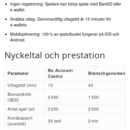
Ingen registrering: Spelare kan börja spela med BankID eller
e‑wallet.
Snabba uttag: Genomsnittlig uttagstid är 15 minuter för
e‑wallets.
Mobiloptimering: 100 % av spelutbudet fungerar på iOS och
Android.
Nyckeltal och prestation
No Account
Parameter
Branschgenomsnitt
Casino
Uttagstid (min)
15
45
Bonusvärde
2 000
1 500
(SEK)
Antal spel (st)
3 200
2 500
Kundsupport
30 sek
2 min
(svarstid)