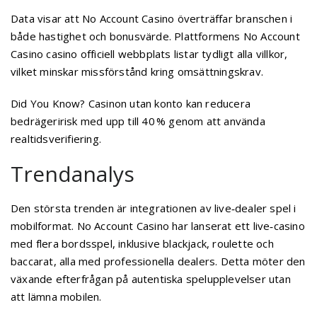
Data visar att No Account Casino överträffar branschen i
både hastighet och bonusvärde. Plattformens No Account
Casino casino officiell webbplats listar tydligt alla villkor,
vilket minskar missförstånd kring omsättningskrav.
Did You Know? Casinon utan konto kan reducera
bedrägeririsk med upp till 40 % genom att använda
realtidsverifiering.
Trendanalys
Den största trenden är integrationen av live‑dealer spel i
mobilformat. No Account Casino har lanserat ett live‑casino
med flera bordsspel, inklusive blackjack, roulette och
baccarat, alla med professionella dealers. Detta möter den
växande efterfrågan på autentiska spelupplevelser utan
att lämna mobilen.