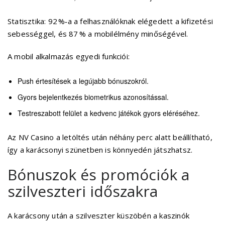
Statisztika: 92 %‑a a felhasználóknak elégedett a kifizetési
sebességgel, és 87 % a mobilélmény minőségével.
A mobil alkalmazás egyedi funkciói:
Push értesítések a legújabb bónuszokról.
Gyors bejelentkezés biometrikus azonosítással.
Testreszabott felület a kedvenc játékok gyors eléréséhez.
Az NV Casino a letöltés után néhány perc alatt beállítható,
így a karácsonyi szünetben is könnyedén játszhatsz.
Bónuszok és promóciók a
szilveszteri időszakra
A karácsony után a szilveszter küszöbén a kaszinók