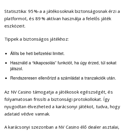
Statisztika: 95 %‑a a játékosoknak biztonságosnak érzi a
platformot, és 89 % aktívan használja a felelős játék
eszközeit.
Tippek a biztonságos játékhoz:
Állíts be heti befizetési limitet.
Használd a “kikapcsolás” funkciót, ha úgy érzed, túl sokat
játszol.
Rendszeresen ellenőrizd a számládat a tranzakciók után.
Az NV Casino támogatja a játékosok egészségét, és
folyamatosan frissíti a biztonsági protokollokat. Így
nyugodtan élvezheted a karácsonyi játékot, tudva, hogy
adataid védve vannak.
A karácsonyi szezonban a NV Casino élő dealer asztalai,