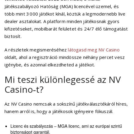
Játékszabályozó Hatóság (MGA) licencével üzemel, és
több mint 3 000 játékot kínál, köztük a legmodernebb live
dealer asztalokat. A platform minden játékosnak gyors
kifizetéseket, mobilbarát felületet és 24/7 élő támogatást
biztosít.
A részletek megismeréséhez
látogasd meg NV Casino
oldalt, ahol a regisztráció mindössze néhány percet vesz
igénybe, és azonnal elkezdheted a játékot.
Mi teszi különlegessé az NV
Casino‑t?
Az NV Casino nemcsak a sokszínű játékválasztékáról híres,
hanem arról is, hogy a játékosok igényeire fókuszál.
Licenc és szabályozás – MGA licenc, ami az európai szintű
biztonságot garantál.