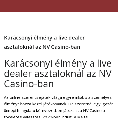
Karácsonyi élmény a live dealer
asztaloknál az NV Casino‑ban
Karácsonyi élmény a live
dealer asztaloknál az NV
Casino‑ban
Az online szerencsejáték világa egyre inkább a személyes
élményt hozza közel játékosainak. Ha szeretnél egy igazán
ünnepi hangulatú környezetben játszani, a NV Casino a
tökéletes választás. 2022‑ben indult, a Máltai