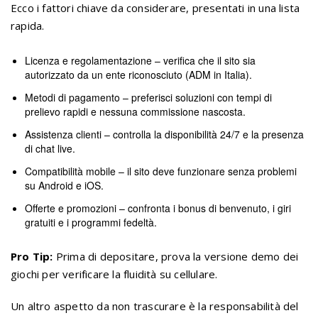
Ecco i fattori chiave da considerare, presentati in una lista
rapida.
Licenza e regolamentazione – verifica che il sito sia
autorizzato da un ente riconosciuto (ADM in Italia).
Metodi di pagamento – preferisci soluzioni con tempi di
prelievo rapidi e nessuna commissione nascosta.
Assistenza clienti – controlla la disponibilità 24/7 e la presenza
di chat live.
Compatibilità mobile – il sito deve funzionare senza problemi
su Android e iOS.
Offerte e promozioni – confronta i bonus di benvenuto, i giri
gratuiti e i programmi fedeltà.
Pro Tip:
Prima di depositare, prova la versione demo dei
giochi per verificare la fluidità su cellulare.
Un altro aspetto da non trascurare è la responsabilità del