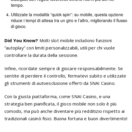
tempo.
Utilizzate la modalità “quick spin”: su mobile, questa opzione
riduce i tempi di attesa tra un giro e l’altro, migliorando il flusso
di gioco.
Did You Know?
Molti slot mobile includono funzioni
“autoplay” con limiti personalizzabili, utili per chi vuole
controllare la durata della sessione.
Infine, ricordate sempre di giocare responsabilmente. Se
sentite di perdere il controllo, fermatevi subito e utilizzate
gli strumenti di autoesclusione offerti da SNAI Casino.
Con la giusta piattaforma, come SNAI Casino, e una
strategia ben pianificata, il gioco mobile non solo è più
comodo, ma può anche diventare più redditizio rispetto ai
tradizionali casinò fisici. Buona fortuna e buon divertimento!