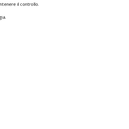
tenere il controllo.
gia.