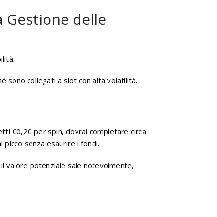
a Gestione delle
lità.
 sono collegati a slot con alta volatilità.
tti €0,20 per spin, dovrai completare circa
 picco senza esaurire i fondi.
i, il valore potenziale sale notevolmente,