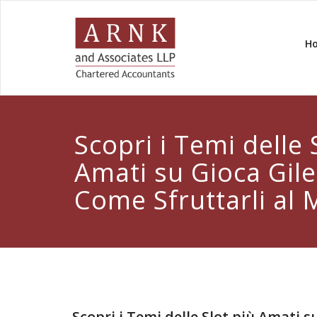
H
Scopri i Temi delle 
Amati su Gioca Gile
Come Sfruttarli al 
Scopri i Temi delle Slot più Amati s