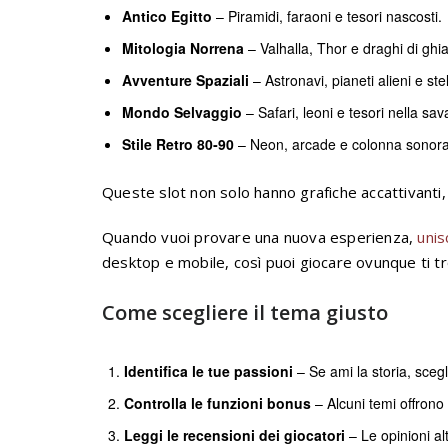
Antico Egitto
– Piramidi, faraoni e tesori nascosti.
Mitologia Norrena
– Valhalla, Thor e draghi di ghia
Avventure Spaziali
– Astronavi, pianeti alieni e ste
Mondo Selvaggio
– Safari, leoni e tesori nella sav
Stile Retro 80‑90
– Neon, arcade e colonna sonora
Queste slot non solo hanno grafiche accattivanti, 
Quando vuoi provare una nuova esperienza,
unis
desktop e mobile, così puoi giocare ovunque ti tr
Come scegliere il tema giusto
Identifica le tue passioni
– Se ami la storia, scegli
Controlla le funzioni bonus
– Alcuni temi offrono p
Leggi le recensioni dei giocatori
– Le opinioni alt