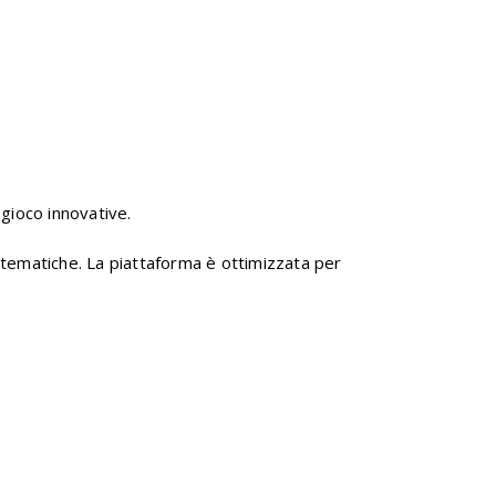
 gioco innovative.
ematiche. La piattaforma è ottimizzata per