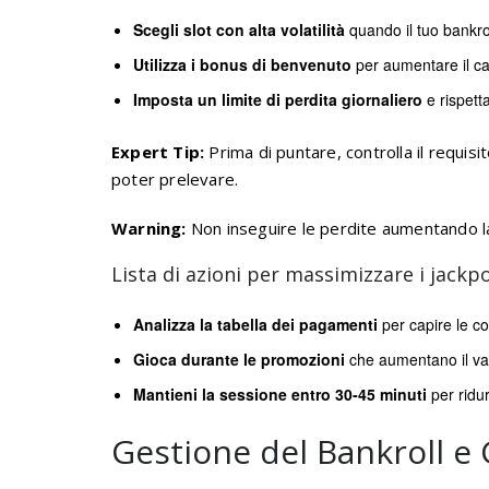
Scegli slot con alta volatilità
quando il tuo bankrol
Utilizza i bonus di benvenuto
per aumentare il capi
Imposta un limite di perdita giornaliero
e rispett
Expert Tip:
Prima di puntare, controlla il requi
poter prelevare.
Warning:
Non inseguire le perdite aumentando la
Lista di azioni per massimizzare i jackp
Analizza la tabella dei pagamenti
per capire le co
Gioca durante le promozioni
che aumentano il val
Mantieni la sessione entro 30‑45 minuti
per ridur
Gestione del Bankroll e