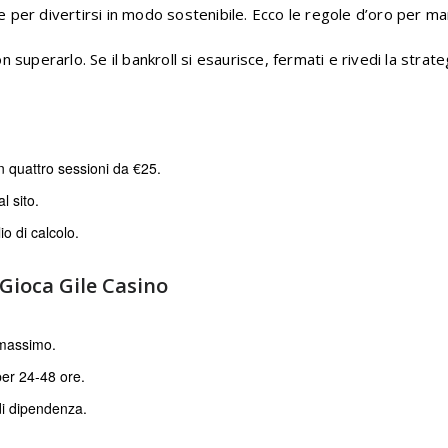
er divertirsi in modo sostenibile. Ecco le regole d’oro per man
 superarlo. Se il bankroll si esaurisce, fermati e rivedi la strate
 quattro sessioni da €25.
l sito.
io di calcolo.
Gioca Gile Casino
 massimo.
per 24‑48 ore.
i dipendenza.