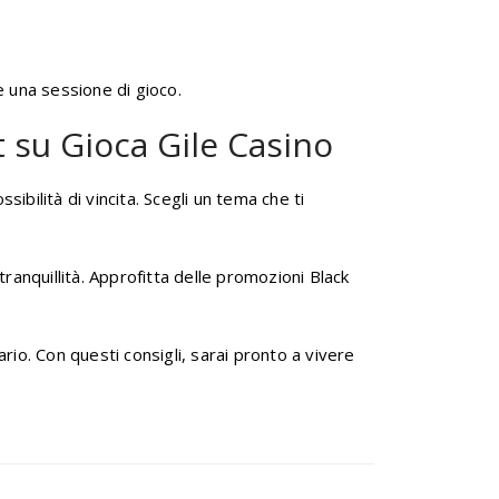
e una sessione di gioco.
t su Gioca Gile Casino
ibilità di vincita. Scegli un tema che ti
tranquillità. Approfitta delle promozioni Black
rio. Con questi consigli, sarai pronto a vivere