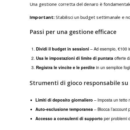
Una gestione corretta del denaro è fondamentale p
Important:
Stabilisci un budget settimanale e non
Passi per una gestione efficace
Dividi il budget in sessioni
– Ad esempio, €100 in
Usa le impostazioni di limite di puntata
offerte da
Registra le vincite e le perdite
in un semplice fogl
Strumenti di gioco responsabile su 
Limiti di deposito giornaliero
– Imposta un tetto
Auto‑esclusione temporanea
– Blocca l’account 
Accesso a consulenti di supporto
per problemi d