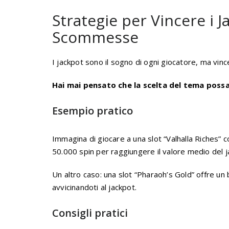
Strategie per Vincere i J
Scommesse
I jackpot sono il sogno di ogni giocatore, ma vinc
Hai mai pensato che la scelta del tema possa 
Esempio pratico
Immagina di giocare a una slot “Valhalla Riches”
50.000 spin per raggiungere il valore medio del ja
Un altro caso: una slot “Pharaoh’s Gold” offre un bo
avvicinandoti al jackpot.
Consigli pratici