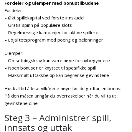
Fordeler og ulemper med bonustilbudene
Fordeler:
– Økt spillekapital ved første innskudd
– Gratis spinn på populære slots
– Regelmessige kampanjer for aktive spillere
– Lojalitetsprogram med poeng og belønninger
Ulemper:
– Omsetningskrav kan være høye for nybegynnere
– Noen bonuser er knyttet til spesifikke spill
– Maksimalt uttaksbeløp kan begrense gevinstene
Husk alltid å lese vilkårene nøye før du godtar en bonus.
På den måten unngår du overraskelser når du vil ta ut
gevinstene dine.
Steg 3 – Administrer spill,
innsats og uttak