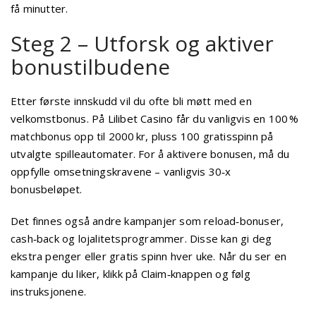
få minutter.
Steg 2 – Utforsk og aktiver
bonustilbudene
Etter første innskudd vil du ofte bli møtt med en
velkomstbonus. På Lilibet Casino får du vanligvis en 100 %
matchbonus opp til 2000 kr, pluss 100 gratisspinn på
utvalgte spilleautomater. For å aktivere bonusen, må du
oppfylle omsetningskravene – vanligvis 30‑x
bonusbeløpet.
Det finnes også andre kampanjer som reload‑bonuser,
cash‑back og lojalitetsprogrammer. Disse kan gi deg
ekstra penger eller gratis spinn hver uke. Når du ser en
kampanje du liker, klikk på Claim‑knappen og følg
instruksjonene.