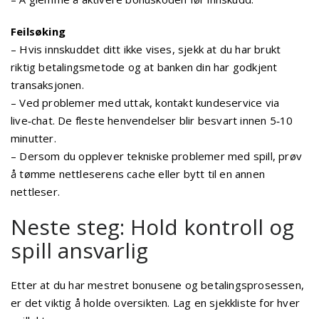
Feilsøking
– Hvis innskuddet ditt ikke vises, sjekk at du har brukt
riktig betalingsmetode og at banken din har godkjent
transaksjonen.
– Ved problemer med uttak, kontakt kundeservice via
live‑chat. De fleste henvendelser blir besvart innen 5‑10
minutter.
– Dersom du opplever tekniske problemer med spill, prøv
å tømme nettleserens cache eller bytt til en annen
nettleser.
Neste steg: Hold kontroll og
spill ansvarlig
Etter at du har mestret bonusene og betalingsprosessen,
er det viktig å holde oversikten. Lag en sjekkliste for hver