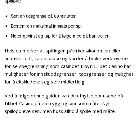
spilløkt:
Sett en tidsgrense på 60 minutter.
Bestem en maksimal innsats per spill.
Noter gevinst og tap for å følge med på bankrollen.
Hvis du merker at spillingen påvirker økonomien eller
humøret ditt, ta en pause og vurder å bruke verktøyene
for selvbegrensning som casinoet tilbyr. Lilibet Casino har
muligheter for innskuddsgrenser, tapsgrenser og mulighet
for å ekskludere seg selv midlertidig.
Ved å følge denne guiden kan du utnytte bonusene på
Lilibet Casino på en trygg og lønnsom måte. Nyt
spillopplevelsen, men husk alltid å spille med måte.