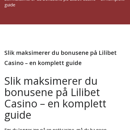
guide
Slik maksimerer du bonusene på Lilibet
Casino – en komplett guide
Slik maksimerer du
bonusene på Lilibet
Casino – en komplett
guide
Før du logger inn på en nettcasino, må du ha noen