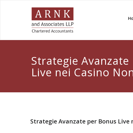
H
Strategie Avanzate
Live nei Casino N
Strategie Avanzate per Bonus Live