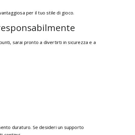
antaggiosa per il tuo stile di gioco.
e responsabilmente
punti, sarai pronto a divertirti in sicurezza e a
imento duraturo. Se desideri un supporto
i continui.