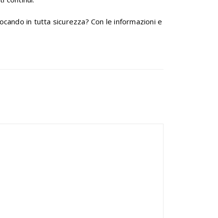
giocando in tutta sicurezza? Con le informazioni e