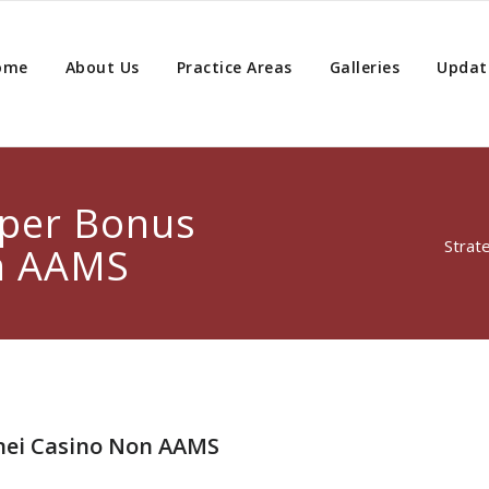
ome
About Us
Practice Areas
Galleries
Updat
 per Bonus
Strat
on AAMS
 nei Casino Non AAMS