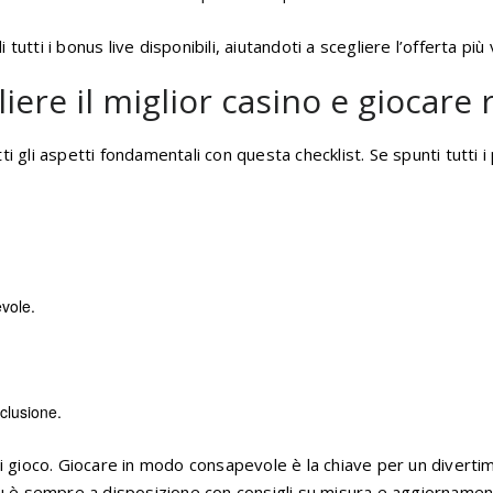
tti i bonus live disponibili, aiutandoti a scegliere l’offerta più v
gliere il miglior casino e giocar
tti gli aspetti fondamentali con questa checklist. Se spunti tutti i 
evole.
sclusione.
di gioco. Giocare in modo consapevole è la chiave per un divert
u è sempre a disposizione con consigli su misura e aggiornament