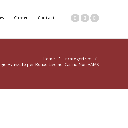
es
Career
Contact
Home
/
Uncategorized
/
egie Avanzate per Bonus Live nei Casino Non AAMS