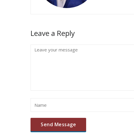
Leave a Reply