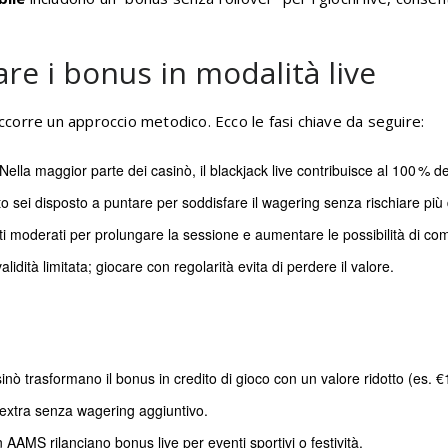
re i bonus in modalità live
occorre un approccio metodico. Ecco le fasi chiave da seguire:
. Nella maggior parte dei casinò, il blackjack live contribuisce al 100 % d
o sei disposto a puntare per soddisfare il wagering senza rischiare più
ti moderati per prolungare la sessione e aumentare le possibilità di comp
idità limitata; giocare con regolarità evita di perdere il valore.
sinò trasformano il bonus in credito di gioco con un valore ridotto (es. 
i extra senza wagering aggiuntivo.
 AAMS rilanciano bonus live per eventi sportivi o festività.